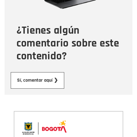
Tipo de comentario
¿Tienes algún
Mensaje
comentario sobre este
contenido?
Enviar
Sí, comentar aquí ❯