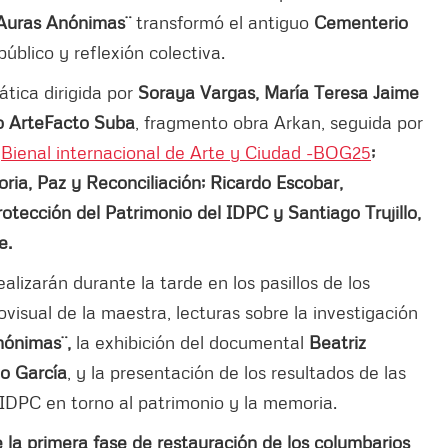
¨Auras Anónimas¨
transformó el antiguo
Cementerio
úblico y reflexión colectiva.
tica dirigida por
Soraya Vargas, María Teresa Jaime
o ArteFacto Suba
, fragmento obra Arkan, seguida por
a
Bienal internacional de Arte y Ciudad -BOG25
;
ia, Paz y Reconciliación; Ricardo Escobar,
otección del Patrimonio del IDPC y Santiago Trujillo,
te.
ealizarán durante la tarde en los pasillos de los
ovisual de la maestra, lecturas sobre la investigación
nónimas¨,
la exhibición del documental
Beatriz
go García
, y la presentación de los resultados de las
IDPC en torno al patrimonio y la memoria.
 la primera fase de restauración de los columbarios