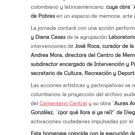
colombiano y latinoamericano,
cuya obra 
de Pobres
en un espacio de memoria, arte p
La jornada contará con una acción performá
y Diana Casas
de la agrupación
Laboratori
intervenciones de
José Roca, curador de l
Andrea Mora, directora del Centro de Memor
subdirector encargado de Intervención y Pr
secretario de Cultura, Recreación y Depor
Las acciones artísticas y participativas se r
columbarios: la proyección del archivo audi
del
Cementerio Central
y su obra
¨Auras A
González,
´
¿por qué llora si ya reí?´ de Die
activaciones ciudadanas impulsadas por el 
Este homenaje coincide con la ejecución de