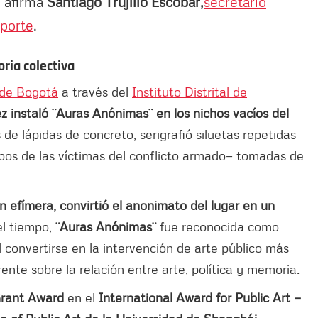
, afirma
Santiago Trujillo Escobar,
secretario
eporte
.
ria colectiva
 de Bogotá
a través del
Instituto Distrital de
z instaló ¨Auras Anónimas¨ en los nichos vacíos del
 de lápidas de concreto, serigrafió siluetas repetidas
os de las víctimas del conflicto armado— tomadas de
 efímera, convirtió el anonimato del lugar en un
el tiempo,
¨Auras Anónimas¨
fue reconocida como
al convertirse en la intervención de arte público más
ente sobre la relación entre arte, política y memoria.
Grant Award
en el
International Award for Public Art —