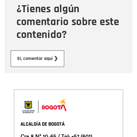
¿Tienes algún
Mensaje
comentario sobre este
contenido?
Enviar
Sí, comentar aquí ❯
ALCALDÍA DE BOGOTÁ
Cra 8 N° 10-65 / Tel:
+57 (601)