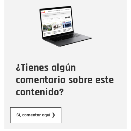
Nombre
Nombre
Correo electrónico
Tipo de comentario
¿Tienes algún
Mensaje
comentario sobre este
contenido?
Enviar
Sí, comentar aquí ❯