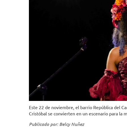
Este 22 de noviembre, el barrio República del Ca
Cristóbal se convierten en un escenario para la me
Publicado por: Belcy Nuñez