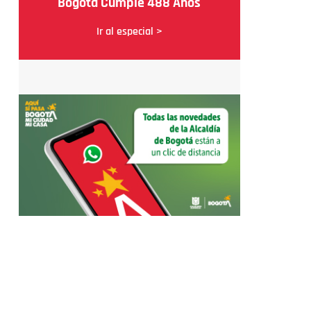
Bogotá Cumple 488 Años
Ir al especial >