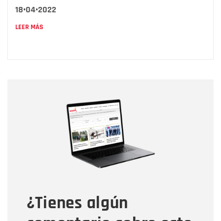
18•04•2022
LEER MÁS
Nombre
Nombre
Correo electrónico
Tipo de comentario
¿Tienes algún
Mensaje