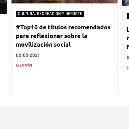
CULTURA, RECREACIÓN Y DEPORTE
#Top10 de títulos recomendados
para reflexionar sobre la
movilización social
05•05•2021
LEER MÁS
L
Nombre
C
Nombre