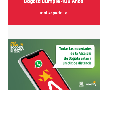
Bogotá Cumple 488 Años
Ir al especial >