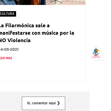
CULTURA
La Filarmónica sale a
manifestarse con música por la
NO Violencia
04•05•2021
EER MÁS
orreo electrónico
Sí, comentar aquí ❯