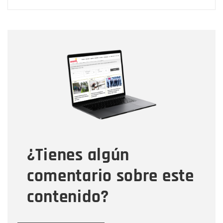
Nombre
Nombre
Correo electrónico
Tipo de comentario
¿Tienes algún
Mensaje
comentario sobre este
contenido?