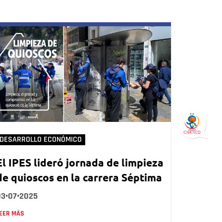
DESARROLLO ECONÓMICO
El IPES lideró jornada de limpieza
de quioscos en la carrera Séptima
03•07•2025
EER MÁS