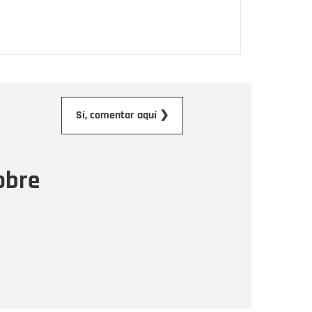
orreo electrónico
Sí, comentar aquí ❯
ensaje
obre
Enviar