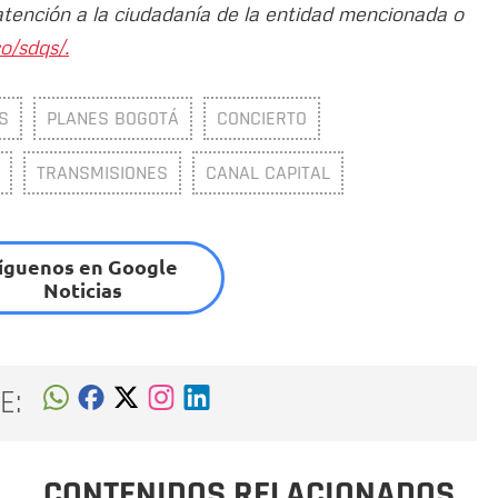
atención a la ciudadanía de la entidad mencionada o
o/sdqs/.
S
PLANES BOGOTÁ
CONCIERTO
TRANSMISIONES
CANAL CAPITAL
íguenos en Google
Noticias
E:
CONTENIDOS RELACIONADOS