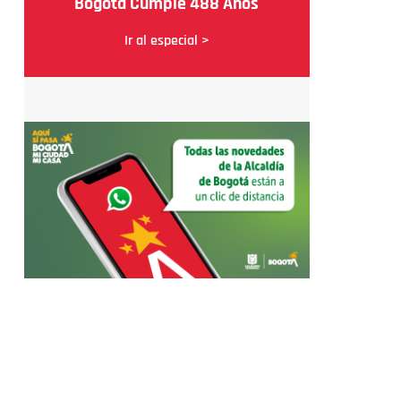
Bogotá Cumple 488 Años
Ir al especial >