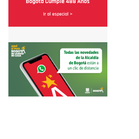
Bogotá Cumple 488 Años
Ir al especial >