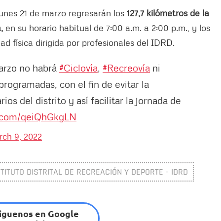
lunes 21 de marzo regresarán los
127,7 kilómetros de la
á,
en su horario habitual de 7:00 a.m. a 2:00 p.m., y los
ad física dirigida por profesionales del IDRD.
arzo no habrá
#Ciclovía
,
#Recreovía
ni
rogramadas, con el fin de evitar la
s del distrito y así facilitar la jornada de
r.com/qeiQhGkgLN
rch 9, 2022
STITUTO DISTRITAL DE RECREACIÓN Y DEPORTE - IDRD
íguenos en Google