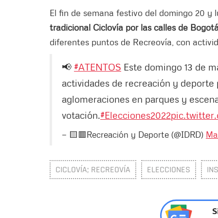
El fin de semana festivo del domingo 20 y 
tradicional Ciclovía por las calles de Bogot
diferentes puntos de Recreovía, con activid
📢
#ATENTOS
Este domingo 13 de m
actividades de recreación y deporte p
aglomeraciones en parques y escenario
votación.
#Elecciones2022
pic.twitte
— 🟨🟥Recreación y Deporte (@IDRD)
Ma
CICLOVÍA; RECREOVÍA
ELECCIONES
IN
S