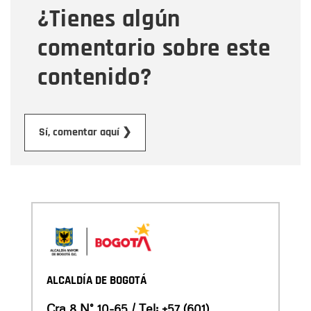
¿Tienes algún
Mensaje
comentario sobre este
contenido?
Enviar
Sí, comentar aquí ❯
ALCALDÍA DE BOGOTÁ
Cra 8 N° 10-65 / Tel:
+57 (601)