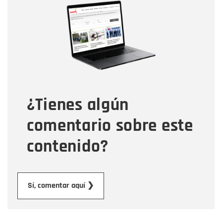
Nombre
Correo electrónico
Tipo de comentario
¿Tienes algún
Mensaje
comentario sobre este
contenido?
Enviar
Sí, comentar aquí ❯