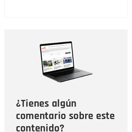
Nombre
Nombre
Correo electrónico
Tipo de comentario
¿Tienes algún
Mensaje
comentario sobre este
contenido?