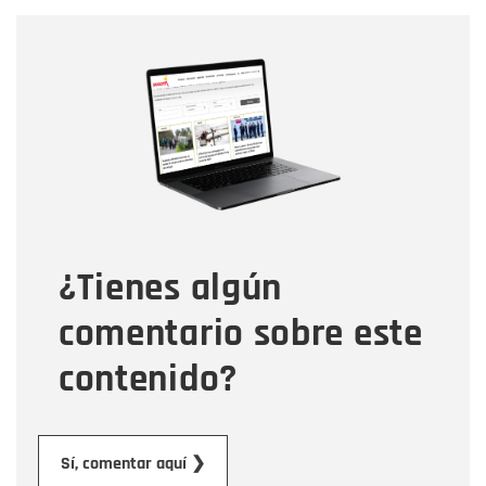
Nombre
Nombre
Correo electrónico
Tipo de comentario
¿Tienes algún
Mensaje
comentario sobre este
contenido?
Enviar
Sí, comentar aquí ❯