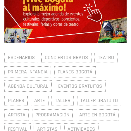
ESCENARIOS
CONCIERTOS GRATIS
TEATRO
PRIMERA INFANCIA
PLANES BOGOTÁ
AGENDA CULTURAL
EVENTOS GRATUITOS
PLANES
ARTE
TALLER
TALLER GRATUITO
ARTISTA
PROGRAMACIÓN
ARTE EN BOGOTÁ
FESTIVAL
ARTISTAS
ACTIVIDADES