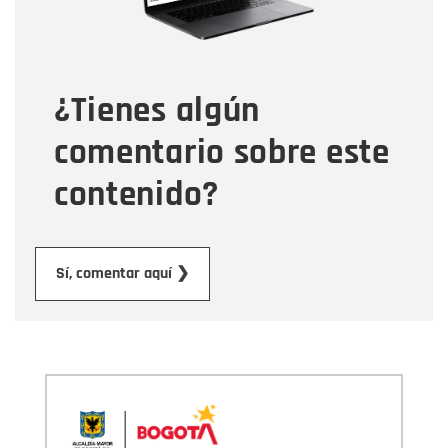
Tipo de comentario
¿Tienes algún
Mensaje
comentario sobre este
contenido?
Enviar
Sí, comentar aquí ❯