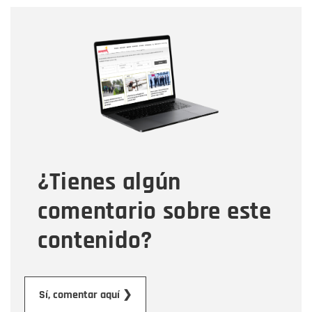
Nombre
Nombre
Correo electrónico
Tipo de comentario
¿Tienes algún
Mensaje
comentario sobre este
contenido?
Enviar
Sí, comentar aquí ❯