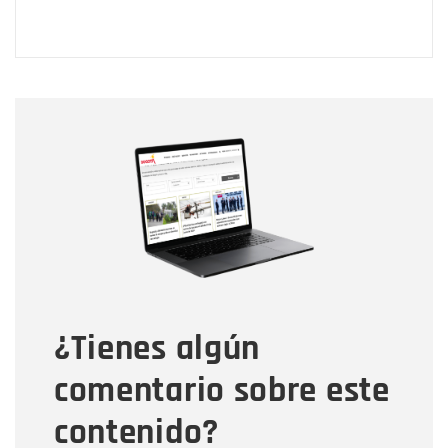
Nombre
Nombre
Correo electrónico
Tipo de comentario
¿Tienes algún
Mensaje
comentario sobre este
contenido?