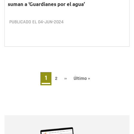
suman a ‘Guardianes por el agua’
PUBLICADO EL
04•JUN•2024
Paginación
Página
1
Page
2
Siguiente
››
Última
Último »
página
página
actual
Nombre
Nombre