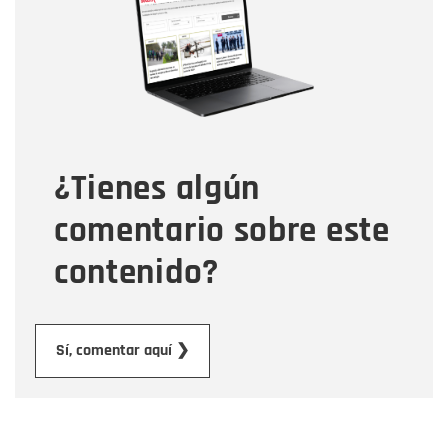
Correo electrónico
Tipo de comentario
¿Tienes algún
Mensaje
comentario sobre este
contenido?
Enviar
Sí, comentar aquí ❯