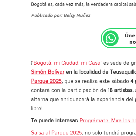
Bogotá es, cada vez más, la verdadera capital sals
Publicado por: Belcy Nuñez
Únet
no
¡
‘Bogotá, mi Ciudad, mi Casa’
es sede de g
Simón Bolívar
en la localidad de Teusaquill
Parque 2025
,
que se realiza este sábado
4 
contará con la participación de
18 artistas,
alterna que enriquecerá la experiencia del p
libre!
Te puede interesar:
Prográmate! Mira los h
Salsa al Parque 2025
, no solo tendrá progr