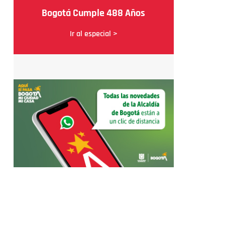
Bogotá Cumple 488 Años
Ir al especial >