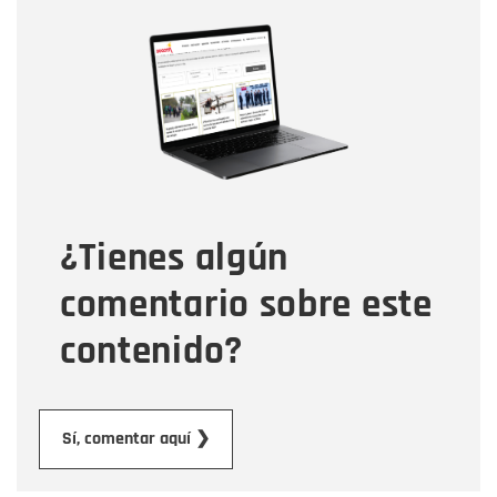
Nombre
Nombre
Correo electrónico
Tipo de comentario
¿Tienes algún
Mensaje
comentario sobre este
contenido?
Enviar
Sí, comentar aquí ❯