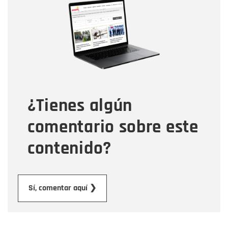
Nombre
Correo electrónico
Tipo de comentario
¿Tienes algún
Mensaje
comentario sobre este
contenido?
Enviar
Sí, comentar aquí ❯