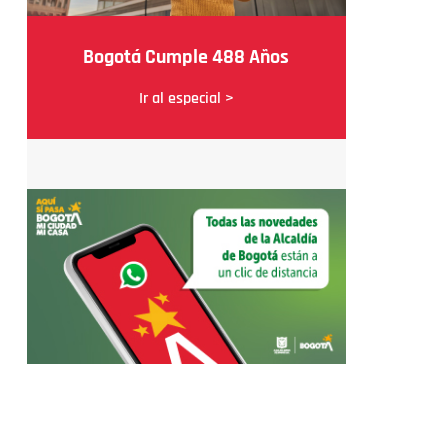
Bogotá Cumple 488 Años
Ir al especial >