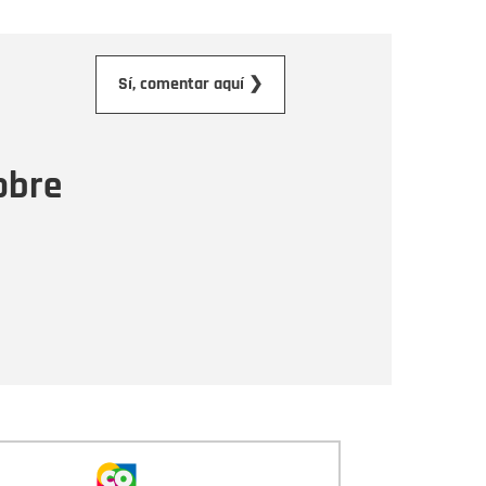
orreo electrónico
Sí, comentar aquí ❯
ensaje
obre
Enviar