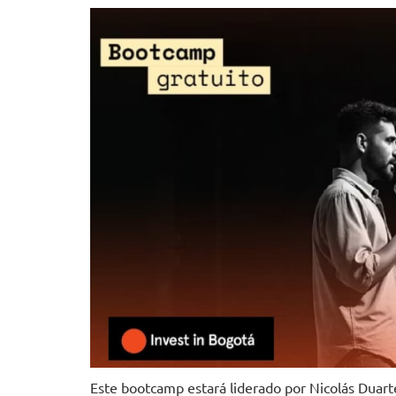
Este bootcamp estará liderado por Nicolás Duart