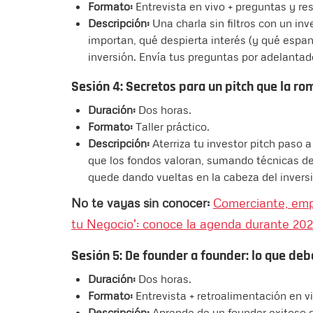
Formato:
Entrevista en vivo + preguntas y r
Descripción:
Una charla sin filtros con un in
importan, qué despierta interés (y qué espa
inversión. Envía tus preguntas por adelantad
Sesión 4: Secretos para un pitch que la ro
Duración:
Dos horas.
Formato:
Taller práctico.
Descripción:
Aterriza tu investor pitch paso 
que los fondos valoran, sumando técnicas de
quede dando vueltas en la cabeza del inversi
No te vayas sin conocer:
Comerciante, empr
tu Negocio': conoce la agenda durante 20
Sesión 5: De founder a founder: lo que deb
Duración:
Dos horas.
Formato:
Entrevista + retroalimentación en vi
Descripción:
Aprende de un founder exitoso q