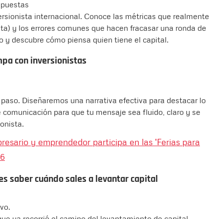
espuestas
versionista internacional. Conoce las métricas que realmente
nta) y los errores comunes que hacen fracasar una ronda de
o y descubre cómo piensa quien tiene el capital.
mpa con inversionistas
a paso. Diseñaremos una narrativa efectiva para destacar lo
 comunicación para que tu mensaje sea fluido, claro y se
onista.
esario y emprendedor participa en las 'Ferias para
26
es saber cuándo sales a levantar capital
vo.
ue ya recorrió el camino del levantamiento de capital.