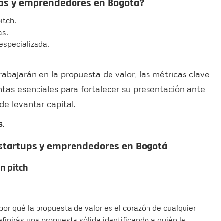
ups y emprendedores en Bogotá?
itch.
as.
especializada.
bajarán en la propuesta de valor, las métricas clave
entas esenciales para fortalecer su presentación ante
de levantar capital.
s
.
 startups y emprendedores en Bogotá
n pitch
or qué la propuesta de valor es el corazón de cualquier
efinirás una propuesta sólida identificando a quién le