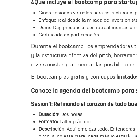
¿Qué incluye el bootcamp para start
Cinco sesiones virtuales para estructurar el p
Enfoque real desde la mirada de inversionist
Demo Day presencial con retroalimentación 
Certificado de participación.
Durante el bootcamp, los emprendedores tra
y la estructura efectiva del pitch, herrami
inversionistas y aumentar las posibilidades 
El bootcamp es
gratis
y con
cupos limitado
Conoce la agenda del bootcamp para
Sesión 1: Refinando el corazón de todo bue
Duración:
Dos horas
Formato:
Taller práctico
Descripción:
Aquí empieza todo. Entenderás p
pitch: si no está clara, nada más lo estará. D