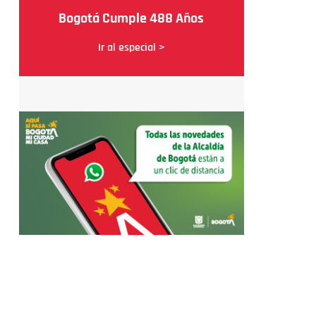
Bogotá Cumple 488 Años
Ir al especial >