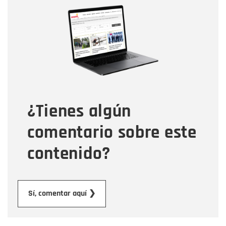
Nombre
Nombre
Correo electrónico
Tipo de comentario
¿Tienes algún
Mensaje
comentario sobre este
contenido?
Enviar
Sí, comentar aquí ❯