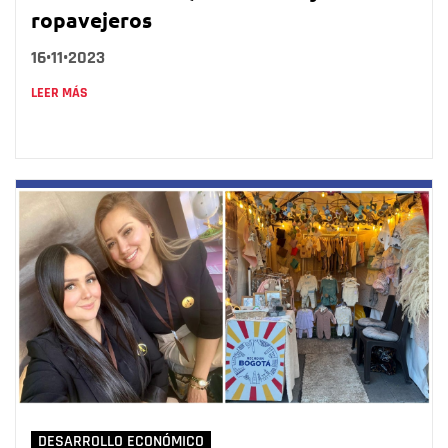
ropavejeros
16•11•2023
LEER MÁS
DESARROLLO ECONÓMICO