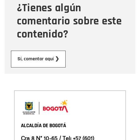
¿Tienes algún
Mensaje
comentario sobre este
contenido?
Enviar
Sí, comentar aquí ❯
ALCALDÍA DE BOGOTÁ
Cra 8 N° 10-65 / Tel:
+57 (601)