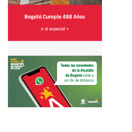
Bogotá Cumple 488 Años
Ir al especial >