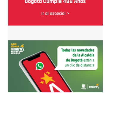
Bogotá Cumple 488 Años
Ir al especial >