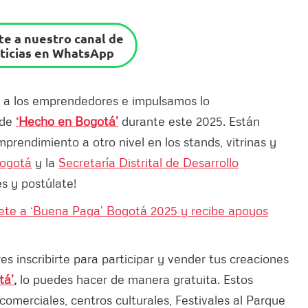
e a nuestro canal de
ticias en WhatsApp
a los emprendedores e impulsamos lo
 de
‘Hecho en Bogotá’
durante este 2025. Están
emprendimiento a otro nivel en los stands, vitrinas y
Bogotá
y la
Secretaría Distrital de Desarrollo
s y postúlate!
bete a ‘Buena Paga’ Bogotá 2025 y recibe apoyos
es inscribirte para participar y vender tus creaciones
tá’
,
lo puedes hacer de manera gratuita. Estos
comerciales, centros culturales, Festivales al Parque