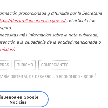
formación proporcionada y difundida por la Secretaría
ttps://desarrolloeconomico.gov.co/
. El artículo fue
Bogotá.
 necesitas más información sobre la nota publicada,
atención a la ciudadanía de la entidad mencionada o
o/sdqs/.
PRAS
TURISMO
COMERCIANTES
TARÍA DISTRITAL DE DESARROLLO ECONÓMICO - SDDE
íguenos en Google
Noticias