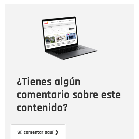
Nombre
Nombre
Correo electrónico
Tipo de comentario
¿Tienes algún
Mensaje
comentario sobre este
contenido?
Enviar
Sí, comentar aquí ❯