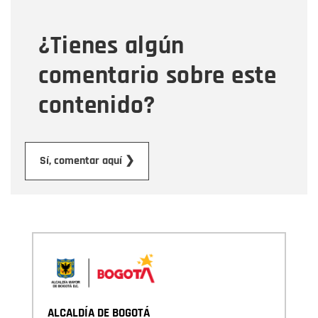
¿Tienes algún
Mensaje
comentario sobre este
contenido?
Enviar
Sí, comentar aquí ❯
ALCALDÍA DE BOGOTÁ