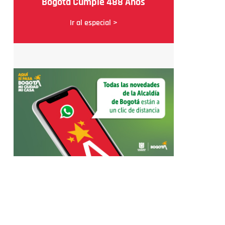
Bogotá Cumple 488 Años
Ir al especial >