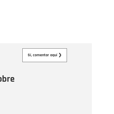
orreo electrónico
Sí, comentar aquí ❯
ensaje
obre
Enviar