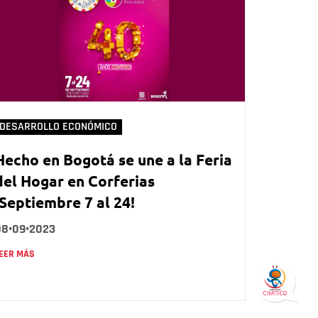
DESARROLLO ECONÓMICO
Hecho en Bogotá se une a la Feria
del Hogar en Corferias
¡Septiembre 7 al 24!
08•09•2023
EER MÁS