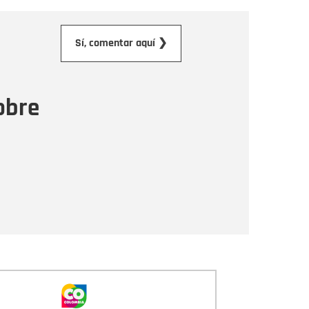
orreo electrónico
Sí, comentar aquí ❯
ensaje
obre
Enviar