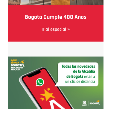
Bogotá Cumple 488 Años
Ir al especial >