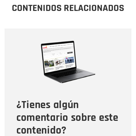
CONTENIDOS RELACIONADOS
Nombre
Nombre
Correo electrónico
Tipo de comentario
¿Tienes algún
Mensaje
comentario sobre este
contenido?