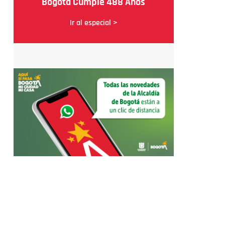
Bogotá Cumple 488 Años
Ir al especial >