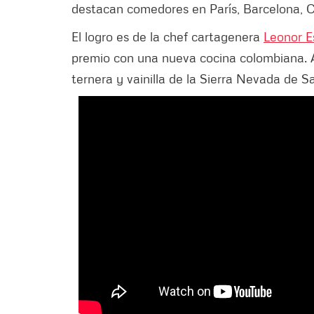
destacan comedores en París, Barcelona, C
El logro es de la chef cartagenera
Leonor E
premio con una nueva cocina colombiana. Al
ternera y vainilla de la Sierra Nevada de S