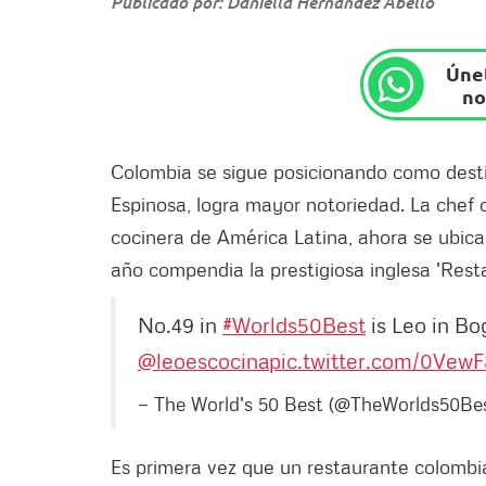
Publicado por: Daniella Hernández Abello
Únet
no
Colombia se sigue posicionando como desti
Espinosa, logra mayor notoriedad. La chef
cocinera de América Latina, ahora se ubic
año compendia la prestigiosa inglesa 'Resta
No.49 in
#Worlds50Best
is Leo in Bo
@leoescocina
pic.twitter.com/0Vew
— The World's 50 Best (@TheWorlds50Be
Es primera vez que un restaurante colombia