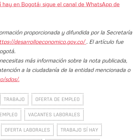
sí hay en Bogotá: sigue el canal de WhatsApp de
formación proporcionada y difundida por la Secretaría
ttps://desarrolloeconomico.gov.co/
. El artículo fue
Bogotá.
 necesitas más información sobre la nota publicada,
atención a la ciudadanía de la entidad mencionada o
o/sdqs/.
TRABAJO
OFERTA DE EMPLEO
EMPLEO
VACANTES LABORALES
OFERTA LABORALES
TRABAJO SÍ HAY