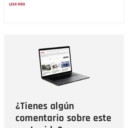
LEER MÁS
Nombre
Nombre
Correo electrónico
Tipo de comentario
¿Tienes algún
Mensaje
comentario sobre este