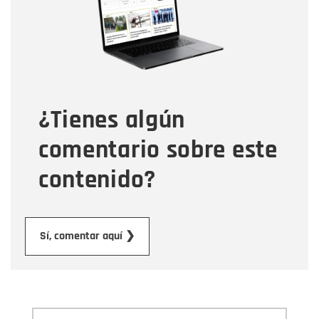
Correo electrónico
Tipo de comentario
¿Tienes algún
Mensaje
comentario sobre este
contenido?
Enviar
Sí, comentar aquí ❯