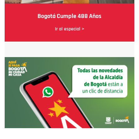
Bogotá Cumple 488 Años
Ir al especial >