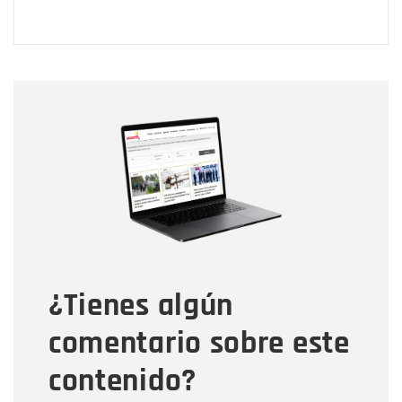
Nombre
Nombre
Correo electrónico
Tipo de comentario
¿Tienes algún
Mensaje
comentario sobre este
contenido?