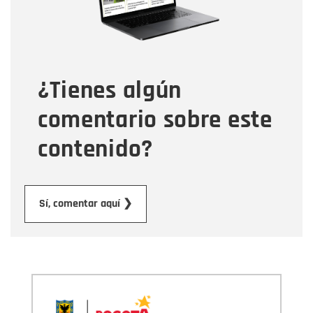
Tipo de comentario
¿Tienes algún
Mensaje
comentario sobre este
contenido?
Enviar
Sí, comentar aquí ❯