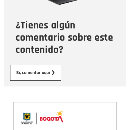
Tipo de comentario
¿Tienes algún
Mensaje
comentario sobre este
contenido?
Enviar
Sí, comentar aquí ❯