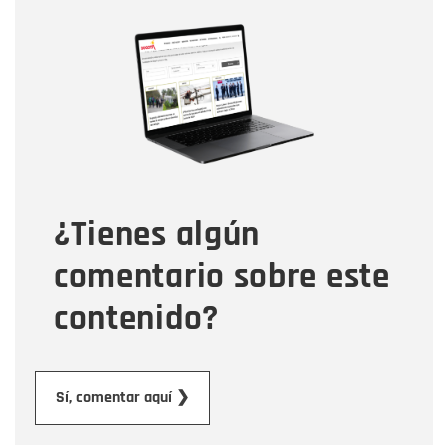
Nombre
Nombre
Correo electrónico
Tipo de comentario
¿Tienes algún
Mensaje
comentario sobre este
contenido?
Enviar
Sí, comentar aquí ❯