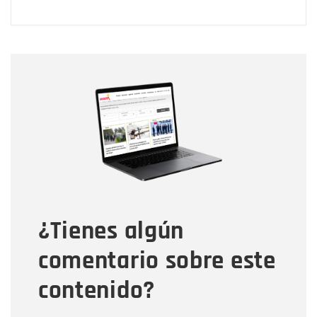
Nombre
Nombre
Correo electrónico
Tipo de comentario
¿Tienes algún
Mensaje
comentario sobre este
contenido?