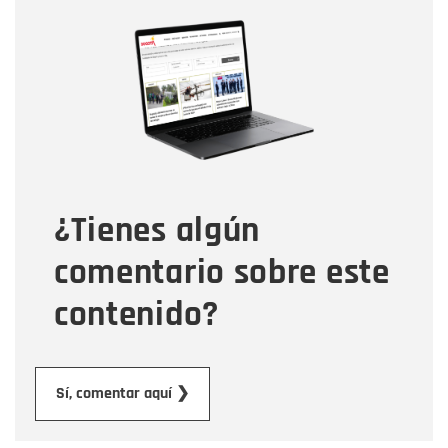
Nombre
Nombre
Correo electrónico
Tipo de comentario
¿Tienes algún
Mensaje
comentario sobre este
contenido?
Enviar
Sí, comentar aquí ❯