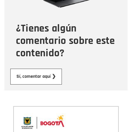
Tipo de comentario
¿Tienes algún
Mensaje
comentario sobre este
contenido?
Enviar
Sí, comentar aquí ❯