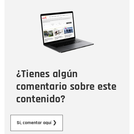
Nombre
Nombre
Correo electrónico
Tipo de comentario
¿Tienes algún
Mensaje
comentario sobre este
contenido?
Enviar
Sí, comentar aquí ❯