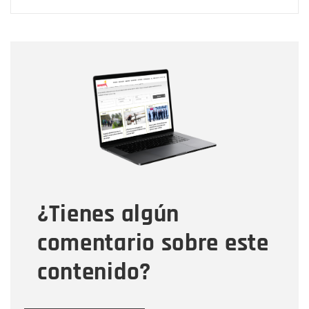
Nombre
Nombre
Correo electrónico
Tipo de comentario
¿Tienes algún
Mensaje
comentario sobre este
contenido?