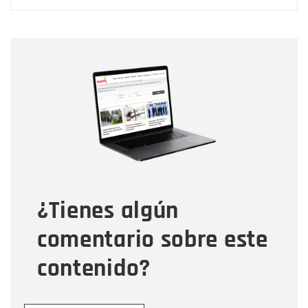
Nombre
Nombre
Correo electrónico
Tipo de comentario
¿Tienes algún
Mensaje
comentario sobre este
contenido?