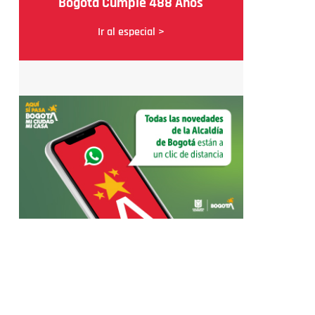
Bogotá Cumple 488 Años
Ir al especial >