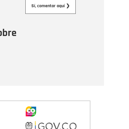
orreo electrónico
Sí, comentar aquí ❯
ensaje
obre
Enviar