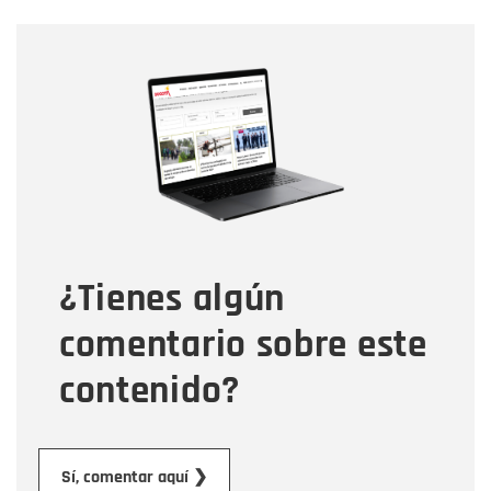
Nombre
Nombre
Correo electrónico
Tipo de comentario
¿Tienes algún
Mensaje
comentario sobre este
contenido?
Enviar
Sí, comentar aquí ❯